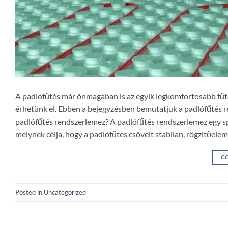
A padlófűtés már önmagában is az egyik legkomfortosabb fűté
érhetünk el. Ebben a bejegyzésben bemutatjuk a padlófűtés re
padlófűtés rendszerlemez? A padlófűtés rendszerlemez egy spe
melynek célja, hogy a padlófűtés csöveit stabilan, rögzítőele
C
Posted in
Uncategorized