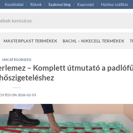
Kezdőoldal
Rólunk
Szakmai blog
Kapcsolat
Házhoz szállítás
MASTERPLAST TERMÉKEK
BACHL – NIKECELL TERMÉKEK
T
UNCATEGORIZED
rlemez – Komplett útmutató a padlóf
 hőszigeteléshez
OSTED ON
2026-02-03