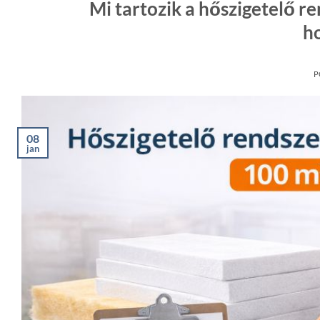
Mi tartozik a hőszigetelő r
h
P
08
jan