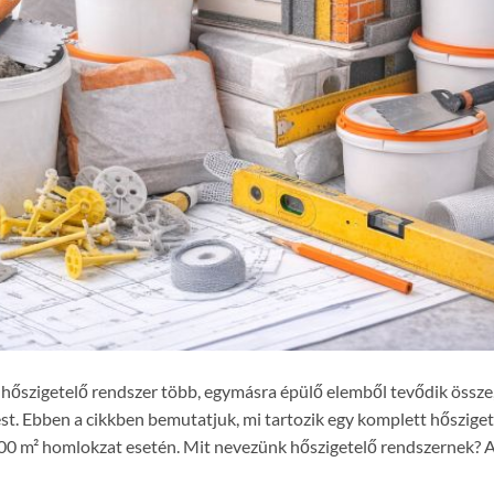
A hőszigetelő rendszer több, egymásra épülő elemből tevődik össze
zést. Ebben a cikkben bemutatjuk, mi tartozik egy komplett hőszige
 100 m² homlokzat esetén. Mit nevezünk hőszigetelő rendszernek? 