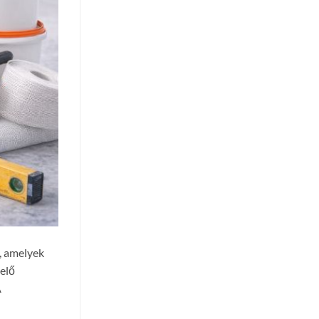
, amelyek
telő
A