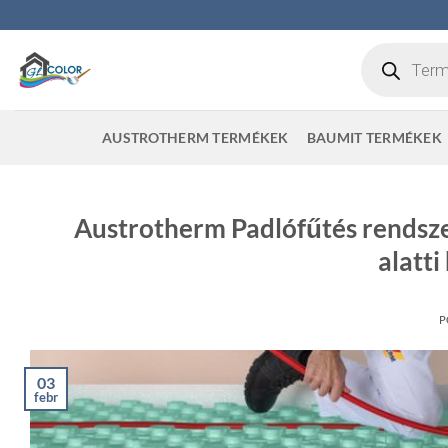
Skip
to
Products
content
search
AUSTROTHERM TERMÉKEK
BAUMIT TERMÉKEK
Austrotherm Padlófűtés rendsze
alatti
P
03
febr