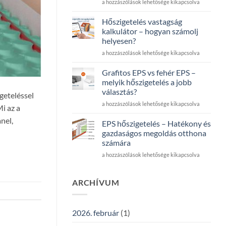
Mi
a
a hozzászólások lehetősége kikapcsolva
tartozik
padlófűtés
a
alatti
Hőszigetelés vastagság
hőszigetelő
hőszigeteléshez
kalkulátor – hogyan számolj
rendszerbe,
bejegyzéshez
helyesen?
és
Hőszigetelés
mennyi
a hozzászólások lehetősége kikapcsolva
vastagság
anyag
kalkulátor
kell
Grafitos EPS vs fehér EPS –
–
100
melyik hőszigetelés a jobb
hogyan
m²
választás?
geteléssel
számolj
homlokzatra?
Grafitos
helyesen?
a hozzászólások lehetősége kikapcsolva
bejegyzéshez
i az a
EPS
bejegyzéshez
nel,
vs
EPS hőszigetelés – Hatékony és
fehér
gazdaságos megoldás otthona
EPS
számára
–
EPS
melyik
a hozzászólások lehetősége kikapcsolva
hőszigetelés
hőszigetelés
–
a
Hatékony
jobb
ARCHÍVUM
és
választás?
gazdaságos
bejegyzéshez
megoldás
2026. február
(1)
otthona
számára