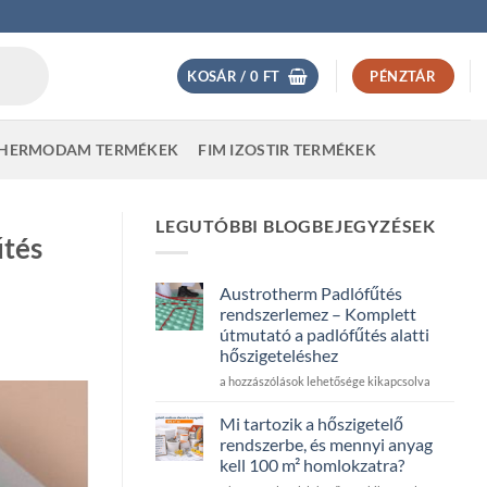
KOSÁR /
0
FT
PÉNZTÁR
HERMODAM TERMÉKEK
FIM IZOSTIR TERMÉKEK
LEGUTÓBBI BLOGBEJEGYZÉSEK
űtés
Austrotherm Padlófűtés
rendszerlemez – Komplett
útmutató a padlófűtés alatti
hőszigeteléshez
Austrotherm
a hozzászólások lehetősége kikapcsolva
Padlófűtés
rendszerlemez
Mi tartozik a hőszigetelő
–
rendszerbe, és mennyi anyag
Komplett
kell 100 m² homlokzatra?
útmutató