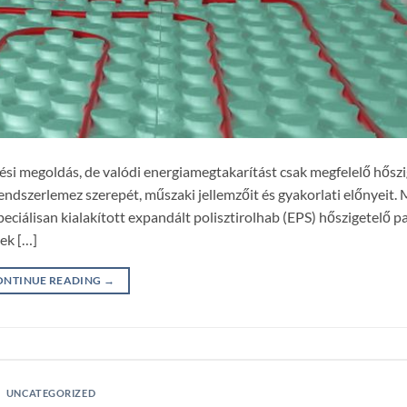
si megoldás, de valódi energiamegtakarítást csak megfelelő hőszi
ndszerlemez szerepét, műszaki jellemzőit és gyakorlati előnyeit. M
ciálisan kialakított expandált polisztirolhab (EPS) hőszigetelő pa
mek […]
ONTINUE READING
→
UNCATEGORIZED