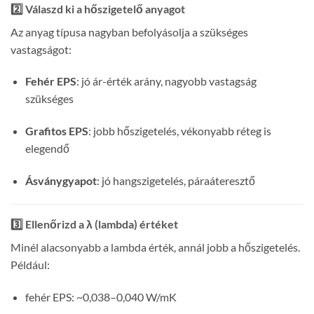
2️⃣ Válaszd ki a hőszigetelő anyagot
Az anyag típusa nagyban befolyásolja a szükséges
vastagságot:
Fehér EPS
: jó ár-érték arány, nagyobb vastagság
szükséges
Grafitos EPS
: jobb hőszigetelés, vékonyabb réteg is
elegendő
Ásványgyapot
: jó hangszigetelés, páraáteresztő
3️⃣ Ellenőrizd a λ (lambda) értéket
Minél alacsonyabb a lambda érték, annál jobb a hőszigetelés.
Például:
fehér EPS: ~0,038–0,040 W/mK