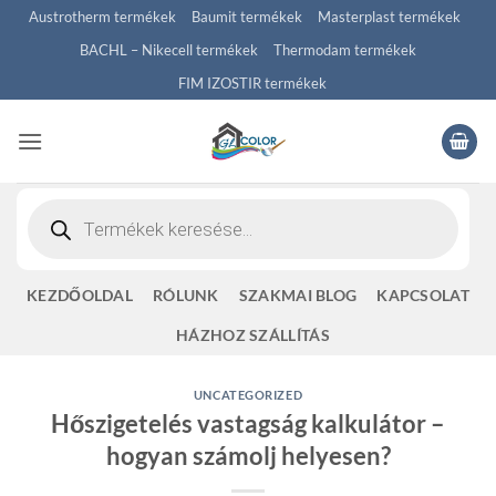
Skip
Austrotherm termékek
Baumit termékek
Masterplast termékek
to
BACHL – Nikecell termékek
Thermodam termékek
content
FIM IZOSTIR termékek
Products
search
KEZDŐOLDAL
RÓLUNK
SZAKMAI BLOG
KAPCSOLAT
HÁZHOZ SZÁLLÍTÁS
UNCATEGORIZED
Hőszigetelés vastagság kalkulátor –
hogyan számolj helyesen?