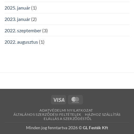
2025. január
(1)
2023. január
(2)
2022. szeptember
(3)
2022. augusztus
(1)
Visa
MasterCard
ADATVÉDELMI NYILATKOZAT
ÁLTALÁNOS SZERZŐDÉSI FELTÉTELEK
HÁZHOZ SZÁLLÍTÁS
ELÁLLÁS A SZERZŐDÉSTŐL
Minden jog fenntartva 2026 ©
GL Festék Kft