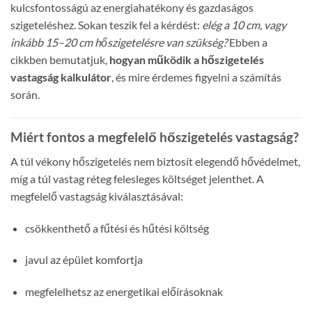
kulcsfontosságú az energiahatékony és gazdaságos
szigeteléshez. Sokan teszik fel a kérdést:
elég a 10 cm, vagy
inkább 15–20 cm hőszigetelésre van szükség?
Ebben a
cikkben bemutatjuk,
hogyan működik a hőszigetelés
vastagság kalkulátor
, és mire érdemes figyelni a számítás
során.
Miért fontos a megfelelő hőszigetelés vastagság?
A túl vékony hőszigetelés nem biztosít elegendő hővédelmet,
míg a túl vastag réteg felesleges költséget jelenthet. A
megfelelő vastagság kiválasztásával:
csökkenthető a fűtési és hűtési költség
javul az épület komfortja
megfelelhetsz az energetikai előírásoknak