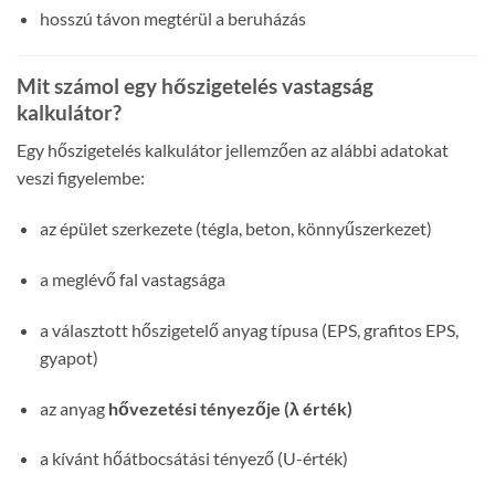
hosszú távon megtérül a beruházás
Mit számol egy hőszigetelés vastagság
kalkulátor?
Egy hőszigetelés kalkulátor jellemzően az alábbi adatokat
veszi figyelembe:
az épület szerkezete (tégla, beton, könnyűszerkezet)
a meglévő fal vastagsága
a választott hőszigetelő anyag típusa (EPS, grafitos EPS,
gyapot)
az anyag
hővezetési tényezője (λ érték)
a kívánt hőátbocsátási tényező (U-érték)