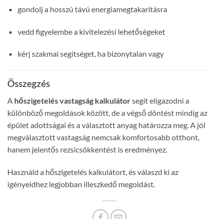
gondolj a hosszú távú energiamegtakarításra
vedd figyelembe a kivitelezési lehetőségeket
kérj szakmai segítséget, ha bizonytalan vagy
Összegzés
A
hőszigetelés vastagság kalkulátor
segít eligazodni a
különböző megoldások között, de a végső döntést mindig az
épület adottságai és a választott anyag határozza meg. A jól
megválasztott vastagság nemcsak komfortosabb otthont,
hanem jelentős rezsicsökkentést is eredményez.
Használd a hőszigetelés kalkulátort, és válaszd ki az
igényeidhez legjobban illeszkedő megoldást.