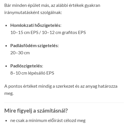
Bár minden épület más, az alábbi értékek gyakran
iránymutatásként szolgálnak:
Homlokzati hőszigetelés
:
10–15 cm EPS / 10–12 cm grafitos EPS
Padlásfödém szigetelés
:
20–30 cm
Padlószigetelés
:
8–10 cm lépésálló EPS
A pontos értéket mindig a szerkezet és az anyag határozza
meg.
Mire figyelj a számításnál?
ne csak a minimum előírást célozd meg