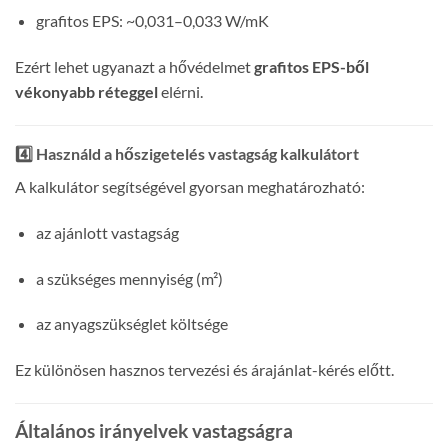
grafitos EPS: ~0,031–0,033 W/mK
Ezért lehet ugyanazt a hővédelmet
grafitos EPS-ből
vékonyabb réteggel
elérni.
4️⃣ Használd a hőszigetelés vastagság kalkulátort
A kalkulátor segítségével gyorsan meghatározható:
az ajánlott vastagság
a szükséges mennyiség (m²)
az anyagszükséglet költsége
Ez különösen hasznos tervezési és árajánlat-kérés előtt.
Általános irányelvek vastagságra