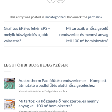
This entry was posted in
Uncategorized
. Bookmark the
permalink
.
Grafitos EPS vs fehér EPS –
Mi tartozik a hőszigetelő
melyik hőszigetelés a jobb
rendszerbe, és mennyi anyag
választás?
kell 100 m² homlokzatra?
LEGUTÓBBI BLOGBEJEGYZÉSEK
Austrotherm Padlófűtés rendszerlemez – Komplett
útmutató a padlófűtés alatti hőszigeteléshez
Austrotherm
a hozzászólások lehetősége kikapcsolva
Padlófűtés
rendszerlemez
Mi tartozik a hőszigetelő rendszerbe, és mennyi
–
anyag kell 100 m² homlokzatra?
Komplett
Mi
a hozzászólások lehetősége kikapcsolva