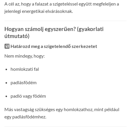
A cél az, hogy a falazat a szigeteléssel együtt megfeleljen a
jelenlegi energetikai elvárásoknak.
Hogyan számolj egyszerűen? (gyakorlati
útmutató)
1️⃣ Határozd meg a szigetelendő szerkezetet
Nem mindegy, hogy:
homlokzati fal
padlásfödém
padló vagy födém
Más vastagság szükséges egy homlokzathoz, mint például
egy padlásfödémhez.