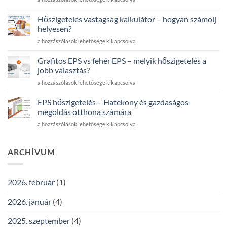
útmutató
tartozik
a
a
padlófűtés
Hőszigetelés vastagság kalkulátor – hogyan számolj
hőszigetelő
alatti
helyesen?
rendszerbe,
hőszigeteléshez
Hőszigetelés
a hozzászólások lehetősége kikapcsolva
és
bejegyzéshez
vastagság
mennyi
kalkulátor
anyag
Grafitos EPS vs fehér EPS – melyik hőszigetelés a
–
kell
jobb választás?
hogyan
100
Grafitos
a hozzászólások lehetősége kikapcsolva
számolj
m²
EPS
helyesen?
homlokzatra?
vs
bejegyzéshez
EPS hőszigetelés – Hatékony és gazdaságos
bejegyzéshez
fehér
megoldás otthona számára
EPS
EPS
a hozzászólások lehetősége kikapcsolva
–
hőszigetelés
melyik
–
hőszigetelés
Hatékony
ARCHÍVUM
a
és
jobb
gazdaságos
választás?
megoldás
bejegyzéshez
2026. február
(1)
otthona
számára
2026. január
(4)
bejegyzéshez
2025. szeptember
(4)