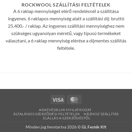
ROCKWOOL SZÁLLÍTÁSI FELTÉTELEK
A 6 raklap mennyiséget elérő rendelésnél a szállítása
ingyenes. 6 raklapos mennyiség alatt a szállítási díj: bruttó
25.400.- / raklap. Az ingyenes szállítási mennyiséghez nem
szükséges ugyanolyan méretű, vagy típusú termékeket
választani, a 6 raklap mennyiség elérése a díjmentes szállítás
feltétele.
Visa
MasterCard
ADATVÉDELMI NYILATKOZAT
ÁLTALÁNOS SZERZŐDÉSI FELTÉTELEK
HÁZHOZ SZÁLLÍTÁS
ELÁLLÁS A SZERZŐDÉSTŐL
Minden jog fenntartva 2026 ©
GL Festék Kft