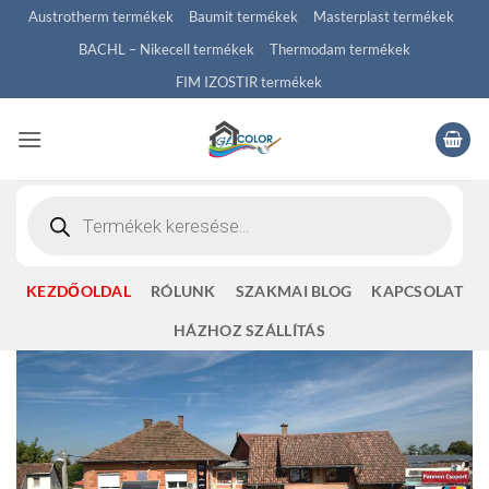
Skip
Austrotherm termékek
Baumit termékek
Masterplast termékek
to
BACHL – Nikecell termékek
Thermodam termékek
content
FIM IZOSTIR termékek
Products
search
KEZDŐOLDAL
RÓLUNK
SZAKMAI BLOG
KAPCSOLAT
HÁZHOZ SZÁLLÍTÁS