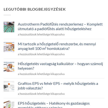
LEGUTÓBBI BLOGBEJEGYZÉSEK
Austrotherm Padlófűtés rendszerlemez – Komplett
útmutató a padlófűtés alatti hőszigeteléshez
Austrotherm
a hozzászólások lehetősége kikapcsolva
Padlófűtés
rendszerlemez
Mi tartozik a hőszigetelő rendszerbe, és mennyi
–
anyag kell 100 m² homlokzatra?
Komplett
Mi
a hozzászólások lehetősége kikapcsolva
útmutató
tartozik
a
a
padlófűtés
Hőszigetelés vastagság kalkulátor – hogyan számolj
hőszigetelő
alatti
helyesen?
rendszerbe,
hőszigeteléshez
Hőszigetelés
a hozzászólások lehetősége kikapcsolva
és
bejegyzéshez
vastagság
mennyi
kalkulátor
anyag
Grafitos EPS vs fehér EPS – melyik hőszigetelés a
–
kell
jobb választás?
hogyan
100
Grafitos
a hozzászólások lehetősége kikapcsolva
számolj
m²
EPS
helyesen?
homlokzatra?
vs
bejegyzéshez
EPS hőszigetelés – Hatékony és gazdaságos
bejegyzéshez
fehér
megoldás otthona számára