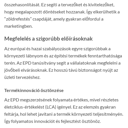
összehasonlítását. Ez segíti a tervezőket és kivitelezőket,
hogy megalapozott döntéseket hozzanak. Így elkerülhetik a
“zöldrefestés” csapdáját, amely gyakran előfordul a
marketingben.
Megfelelés a szigorúbb előírásoknak
Az európai és hazai szabályozások egyre szigorúbbak a
környezeti lábnyom és az építési termékek fenntarthatósága
terén. Az EPD tanúsítvány segít a vállalatoknak megfelelni a
jövőbeli elvárásoknak. Ez hosszú távú biztonságot nyújt az
üzleti tervezéshez.
Termékinnováció ösztönzése
Az EPD megszerzésének folyamata értékes, mivel részletes
életciklus-értékelést (LCA) igényel. Ez az elemzés gyakran
feltárja, hol lehet javítani a termék környezeti teljesítményén.
Így folyamatos innovációt és fejlesztést ösztönöz.