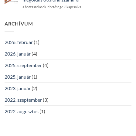
EPS
EPS
a hozzászólások lehetősége kikapcsolva
–
hőszigetelés
melyik
–
hőszigetelés
Hatékony
ARCHÍVUM
a
és
jobb
gazdaságos
választás?
megoldás
bejegyzéshez
2026. február
(1)
otthona
számára
2026. január
(4)
bejegyzéshez
2025. szeptember
(4)
2025. január
(1)
2023. január
(2)
2022. szeptember
(3)
2022. augusztus
(1)