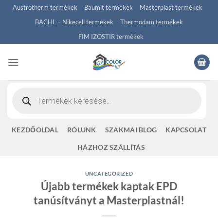
Skip
Austrotherm termékek
Baumit termékek
Masterplast termékek
to
BACHL – Nikecell termékek
Thermodam termékek
content
FIM IZOSTIR termékek
Products
search
KEZDŐOLDAL
RÓLUNK
SZAKMAI BLOG
KAPCSOLAT
HÁZHOZ SZÁLLÍTÁS
UNCATEGORIZED
Újabb termékek kaptak EPD
tanúsítványt a Masterplastnál!