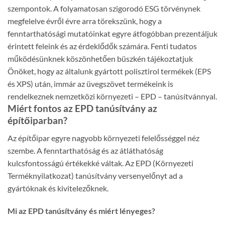
szempontok. A folyamatosan szigorodó ESG törvénynek
megfelelve évről évre arra törekszünk, hogy a
fenntarthatósági mutatóinkat egyre átfogóbban prezentáljuk
érintett feleink és az érdeklődők számára. Fenti tudatos
működésünknek köszönhetően büszkén tájékoztatjuk
Önöket, hogy az általunk gyártott polisztirol termékek (EPS
és XPS) után, immár az üvegszövet termékeink is
rendelkeznek nemzetközi környezeti – EPD – tanúsítvánnyal.
Miért fontos az EPD tanúsítvány az
építőiparban?
Az építőipar egyre nagyobb környezeti felelősséggel néz
szembe. A fenntarthatóság és az átláthatóság
kulcsfontosságú értékekké váltak. Az EPD (Környezeti
Terméknyilatkozat) tanúsítvány versenyelőnyt ad a
gyártóknak és kivitelezőknek.
Mi az EPD tanúsítvány és miért lényeges?