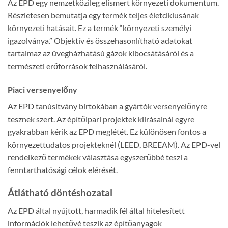
Az EPD egy nemzetközileg elismert környezeti dokumentum.
Részletesen bemutatja egy termék teljes életciklusának
környezeti hatásait. Ez a termék “környezeti személyi
igazolványa.” Objektív és összehasonlítható adatokat
tartalmaz az üvegházhatású gázok kibocsátásáról és a
természeti erőforrások felhasználásáról.
Piaci versenyelőny
Az EPD tanúsítvány birtokában a gyártók versenyelőnyre
tesznek szert. Az építőipari projektek kiírásainál egyre
gyakrabban kérik az EPD meglétét. Ez különösen fontos a
környezettudatos projekteknél (LEED, BREEAM). Az EPD-vel
rendelkező termékek választása egyszerűbbé teszi a
fenntarthatósági célok elérését.
Átlátható döntéshozatal
Az EPD által nyújtott, harmadik fél által hitelesített
információk lehetővé teszik az építőanyagok