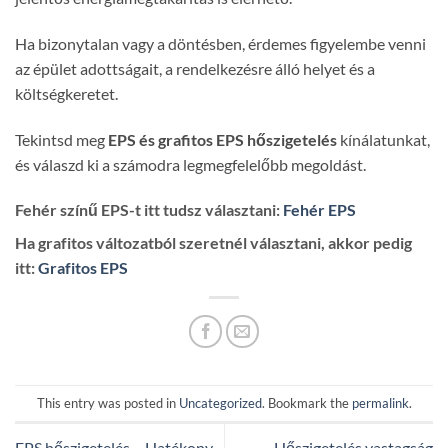
Ha bizonytalan vagy a döntésben, érdemes figyelembe venni
az épület adottságait, a rendelkezésre álló helyet és a
költségkeretet.
Tekintsd meg
EPS és grafitos EPS hőszigetelés
kínálatunkat,
és válaszd ki a számodra legmegfelelőbb megoldást.
Fehér színű EPS-t itt tudsz választani:
Fehér EPS
Ha grafitos változatból szeretnél választani, akkor pedig
itt:
Grafitos EPS
This entry was posted in
Uncategorized
. Bookmark the
permalink
.
EPS hőszigetelés – Hatékony
Hőszigetelés vastagság