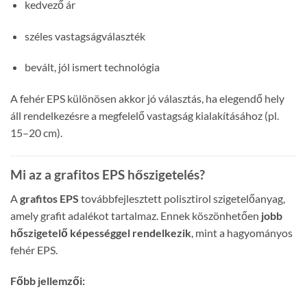
kedvező ár
széles vastagságválaszték
bevált, jól ismert technológia
A fehér EPS különösen akkor jó választás, ha elegendő hely
áll rendelkezésre a megfelelő vastagság kialakításához (pl.
15–20 cm).
Mi az a grafitos EPS hőszigetelés?
A
grafitos EPS
továbbfejlesztett polisztirol szigetelőanyag,
amely grafit adalékot tartalmaz. Ennek köszönhetően
jobb
hőszigetelő képességgel rendelkezik
, mint a hagyományos
fehér EPS.
Főbb jellemzői: