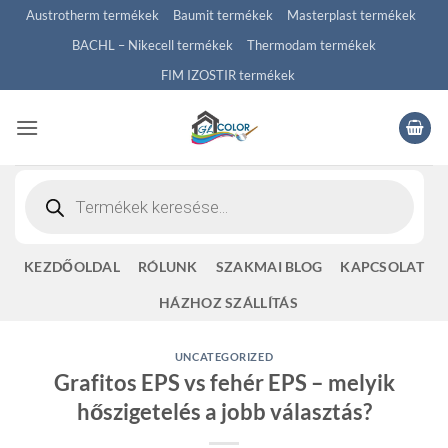
Skip
Austrotherm termékek
Baumit termékek
Masterplast termékek
to
BACHL – Nikecell termékek
Thermodam termékek
content
FIM IZOSTIR termékek
Products
search
KEZDŐOLDAL
RÓLUNK
SZAKMAI BLOG
KAPCSOLAT
HÁZHOZ SZÁLLÍTÁS
UNCATEGORIZED
Grafitos EPS vs fehér EPS – melyik
hőszigetelés a jobb választás?