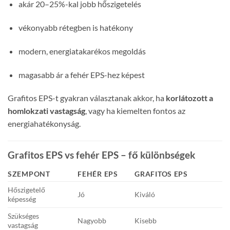
akár 20–25%-kal jobb hőszigetelés
vékonyabb rétegben is hatékony
modern, energiatakarékos megoldás
magasabb ár a fehér EPS-hez képest
Grafitos EPS-t gyakran választanak akkor, ha
korlátozott a
homlokzati vastagság
, vagy ha kiemelten fontos az
energiahatékonyság.
Grafitos EPS vs fehér EPS – fő különbségek
SZEMPONT
FEHÉR EPS
GRAFITOS EPS
Hőszigetelő
Jó
Kiváló
képesség
Szükséges
Nagyobb
Kisebb
vastagság