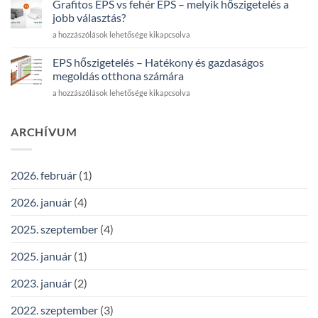
anyag
Grafitos EPS vs fehér EPS – melyik hőszigetelés a
–
kell
jobb választás?
hogyan
100
Grafitos
a hozzászólások lehetősége kikapcsolva
számolj
m²
EPS
helyesen?
homlokzatra?
vs
bejegyzéshez
EPS hőszigetelés – Hatékony és gazdaságos
bejegyzéshez
fehér
megoldás otthona számára
EPS
EPS
a hozzászólások lehetősége kikapcsolva
–
hőszigetelés
melyik
–
hőszigetelés
Hatékony
ARCHÍVUM
a
és
jobb
gazdaságos
választás?
megoldás
bejegyzéshez
2026. február
(1)
otthona
számára
2026. január
(4)
bejegyzéshez
2025. szeptember
(4)
2025. január
(1)
2023. január
(2)
2022. szeptember
(3)