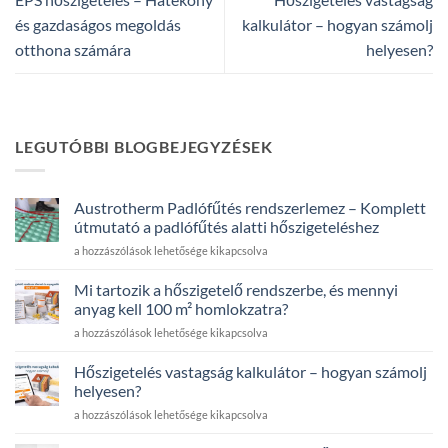
és gazdaságos megoldás
kalkulátor – hogyan számolj
otthona számára
helyesen?
LEGUTÓBBI BLOGBEJEGYZÉSEK
Austrotherm Padlófűtés rendszerlemez – Komplett
útmutató a padlófűtés alatti hőszigeteléshez
Austrotherm
a hozzászólások lehetősége kikapcsolva
Padlófűtés
rendszerlemez
Mi tartozik a hőszigetelő rendszerbe, és mennyi
–
anyag kell 100 m² homlokzatra?
Komplett
Mi
a hozzászólások lehetősége kikapcsolva
útmutató
tartozik
a
a
padlófűtés
Hőszigetelés vastagság kalkulátor – hogyan számolj
hőszigetelő
alatti
helyesen?
rendszerbe,
hőszigeteléshez
Hőszigetelés
a hozzászólások lehetősége kikapcsolva
és
bejegyzéshez
vastagság
mennyi
kalkulátor