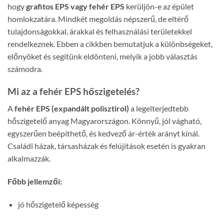
hogy
grafitos EPS vagy fehér EPS
kerüljön-e az épület
homlokzatára. Mindkét megoldás népszerű, de eltérő
tulajdonságokkal, árakkal és felhasználási területekkel
rendelkeznek. Ebben a cikkben bemutatjuk a különbségeket,
előnyöket és segítünk eldönteni, melyik a jobb választás
számodra.
Mi az a fehér EPS hőszigetelés?
A
fehér EPS (expandált polisztirol)
a legelterjedtebb
hőszigetelő anyag Magyarországon. Könnyű, jól vágható,
egyszerűen beépíthető, és kedvező ár-érték arányt kínál.
Családi házak, társasházak és felújítások esetén is gyakran
alkalmazzák.
Főbb jellemzői:
jó hőszigetelő képesség