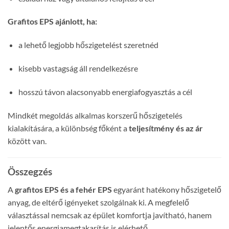
Grafitos EPS ajánlott, ha:
a lehető legjobb hőszigetelést szeretnéd
kisebb vastagság áll rendelkezésre
hosszú távon alacsonyabb energiafogyasztás a cél
Mindkét megoldás alkalmas korszerű hőszigetelés
kialakítására, a különbség főként a
teljesítmény és az ár
között van.
Összegzés
A
grafitos EPS és a fehér EPS
egyaránt hatékony hőszigetelő
anyag, de eltérő igényeket szolgálnak ki. A megfelelő
választással nemcsak az épület komfortja javítható, hanem
jelentős energiamegtakarítás is elérhető.