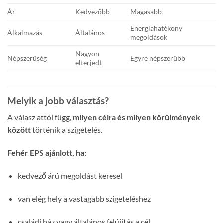
Ár
Kedvezőbb
Magasabb
Energiahatékony
Alkalmazás
Általános
megoldások
Nagyon
Népszerűség
Egyre népszerűbb
elterjedt
Melyik a jobb választás?
A válasz attól függ,
milyen célra és milyen körülmények
között
történik a szigetelés.
Fehér EPS ajánlott, ha:
kedvező árú megoldást keresel
van elég hely a vastagabb szigeteléshez
családi ház vagy általános felújítás a cél