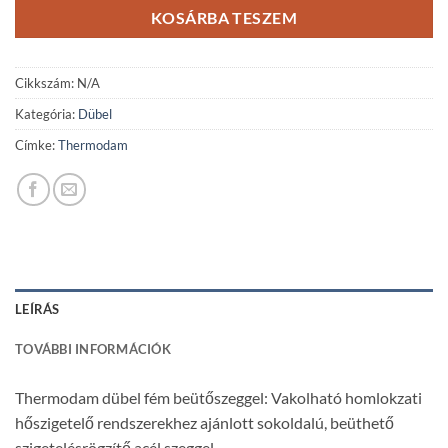
KOSÁRBA TESZEM
Cikkszám:
N/A
Kategória:
Dübel
Címke:
Thermodam
LEÍRÁS
TOVÁBBI INFORMÁCIÓK
Thermodam dübel fém beütőszeggel: Vakolható homlokzati
hőszigetelő rendszerekhez ajánlott sokoldalú, beüthető
szigetelésrögzítő acél szeggel.