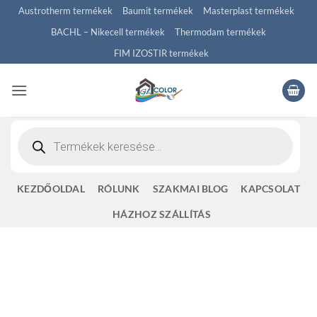
Skip
Austrotherm termékek
Baumit termékek
Masterplast termékek
to
BACHL – Nikecell termékek
Thermodam termékek
content
FIM IZOSTIR termékek
Products
search
KEZDŐOLDAL
RÓLUNK
SZAKMAI BLOG
KAPCSOLAT
HÁZHOZ SZÁLLÍTÁS