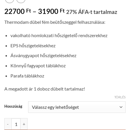
Ártartomány:
22700
–
31900
Ft
Ft
27% ÁFA-t tartalmaz
22700 Ft
Thermodam dübel fém beütőszeggel felhasználása:
-
31900 Ft
vakolható homlokzati hőszigetelő rendszerekhez
EPS hőszigetelésekhez
Ásványgyapot hőszigetelésekhez
Könnyű fagyapot táblákhoz
Parafa táblákhoz
A megadott ár 1 doboz dübelt tartalmaz!
TÖRLÉS
Hosszúság
Thermodam dübel fém beütőszeggel mennyiség