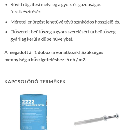
Rövid rögzítési mélység a gyors és gazdaságos
furatkészítésért.
Méretellenőrzést lehetővé tévő színkódos hosszjelölés.
Előszerelt beütőszeg a gyors szerelésért (a beütőszeg
gyárilag kerül a dübelhüvelybe).
A megadott ár 1 dobozra vonatkozik! Szükséges
mennyiség a hőszigeteléshez: 6 db / m2.
KAPCSOLÓDÓ TERMÉKEK