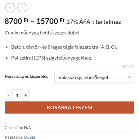
Ártartomány:
8700
–
15700
Ft
Ft
27% ÁFA-t tartalmaz
8700 Ft
Cemix műanyag beütőszeges dübel
-
15700 Ft
Beton, tömör- és üreges tégla falazatokra (A, B, C).
Polisztirol (EPS) szigetelőanyagokhoz.
TÖRLÉS
Hosszúság és kiszerelés
Cemix műanyag beütőszeges dübel (IDK-N 8/60) mennyiség
KOSÁRBA TESZEM
Cikkszám:
N/A
Kategória:
Dübel