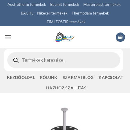
Skip
Austrotherm termékek
Baumit termékek
Masterplast termékek
to
BACHL – Nikecell termékek
Thermodam termékek
content
FIM IZOSTIR termékek
Products
search
KEZDŐOLDAL
RÓLUNK
SZAKMAI BLOG
KAPCSOLAT
HÁZHOZ SZÁLLÍTÁS