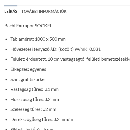
LEÍRÁS
TOVÁBBI INFORMÁCIÓK
Bachl Extrapor SOCKEL
Táblaméret: 1000 x 500 mm
Hővezetési tényező λD: (közölt) W/mK: 0,031
Felület: érdesített, 10 cm vastagságtól felületi bemetszésekk
Élképzés: egyenes
Szín: grafitszürke
Vastagság tűrés: ±1 mm
Hosszúság tűrés: ±2 mm
Szélesség tűrés: ±2 mm
Derékszögűség tűrés: ±2 mm/m
Síkbeliség tűrés: 5 mm