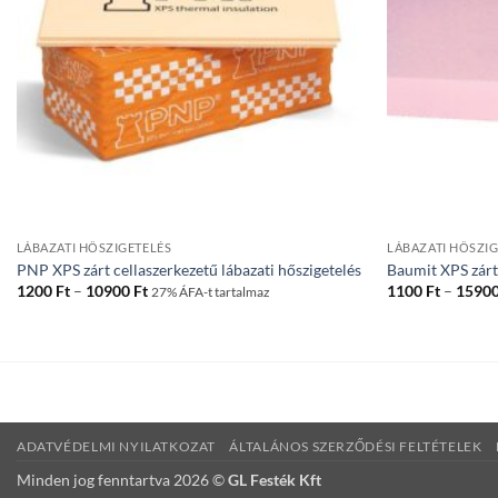
LÁBAZATI HŐSZIGETELÉS
LÁBAZATI HŐSZIG
PNP XPS zárt cellaszerkezetű lábazati hőszigetelés
Baumit XPS zárt
Ártartomány:
1200
Ft
–
10900
Ft
1100
Ft
–
1590
27% ÁFA-t tartalmaz
1200 Ft
-
10900 Ft
ADATVÉDELMI NYILATKOZAT
ÁLTALÁNOS SZERZŐDÉSI FELTÉTELEK
Minden jog fenntartva 2026 ©
GL Festék Kft