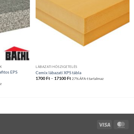
K
LÁBAZATI HŐSZIGETELÉS
afitos EPS
Cemix lábazati XPS tábla
Ártartomány:
1700
Ft
–
17100
Ft
27% ÁFA-t tartalmaz
1700 Ft
az
-
17100 Ft
Visa
Mas