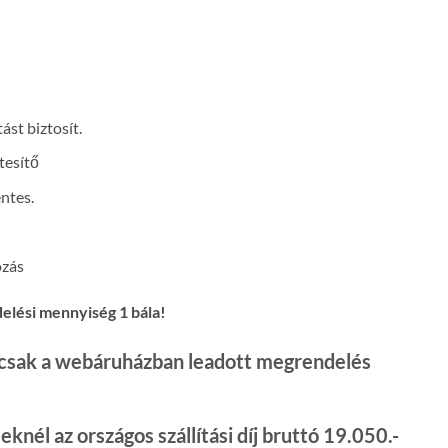
st biztosít.
tesítő
ntes.
ozás
delési mennyiség 1 bála!
k csak a webáruházban leadott megrendelés
knél az országos szállítási díj bruttó 19.050.-