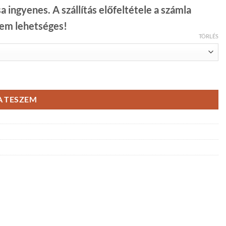
a ingyenes. A szállítás előfeltétele a számla
nem lehetséges!
TÖRLÉS
ennyiség
 TESZEM