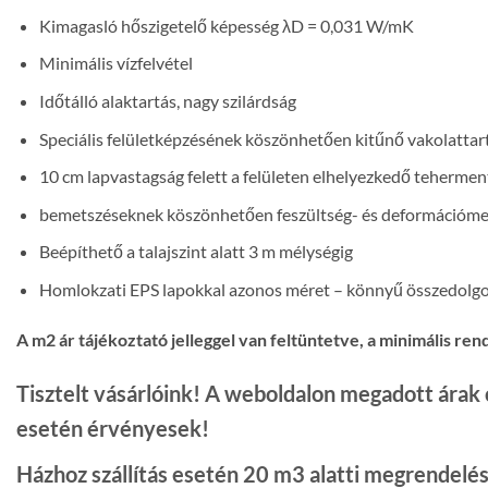
Kimagasló hőszigetelő képesség λD = 0,031 W/mK
Minimális vízfelvétel
Időtálló alaktartás, nagy szilárdság
Speciális felületképzésének köszönhetően kitűnő vakolattartá
10 cm lapvastagság felett a felületen elhelyezkedő tehermen
bemetszéseknek köszönhetően feszültség- és deformációme
Beépíthető a talajszint alatt 3 m mélységig
Homlokzati EPS lapokkal azonos méret – könnyű összedolg
A m2 ár tájékoztató jelleggel van feltüntetve, a minimális ren
Tisztelt vásárlóink! A weboldalon megadott ára
esetén érvényesek!
Házhoz szállítás esetén 20 m3 alatti megrendelése