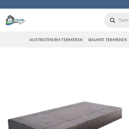
Skip
to
Products
content
search
AUSTROTHERM TERMÉKEK
BAUMIT TERMÉKEK