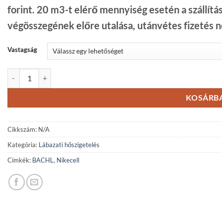
forint. 20 m3-t elérő mennyiség esetén a szállítás
végösszegének előre utalása, utánvétes fizetés 
Vastagság
Bachl Extrapor SOCKEL - grafitos lábazati- és pincefal hőszigetelés m
KOSÁRBA
Cikkszám:
N/A
Kategória:
Lábazati hőszigetelés
Címkék:
BACHL
,
Nikecell