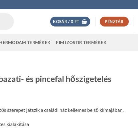
KOSÁR /
0
FT
PÉNZTÁR
HERMODAM TERMÉKEK
FIM IZOSTIR TERMÉKEK
azati- és pincefal hőszigetelés
ős szerepet játszik a családi ház kellemes belső klímájában.
es kialakítása