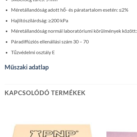
Méretállandóság adott hő- és páratartalom esetén: ≤2%
Hajlítószilárdság: ≥200 kPa
Méretállandóság normál laboratóriumi körülmények között
Páradiffúziós ellenállási szám 30 – 70
Tűzvédelmi osztály E
Műszaki adatlap
KAPCSOLÓDÓ TERMÉKEK