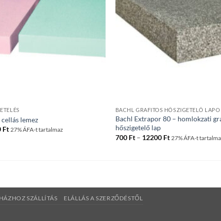
ETELÉS
BACHL GRAFITOS HŐSZIGETELŐ LAPO
Bachl Extrapor 80 – homlokzati gr
 cellás lemez
hőszigetelő lap
Ártartomány:
0
Ft
27% ÁFA-t tartalmaz
1100 Ft
Ártartomány:
700
Ft
–
12200
Ft
27% ÁFA-t tartalm
-
700 Ft
15900 Ft
-
12200 Ft
HÁZHOZ SZÁLLÍTÁS
ELÁLLÁS A SZERZŐDÉSTŐL