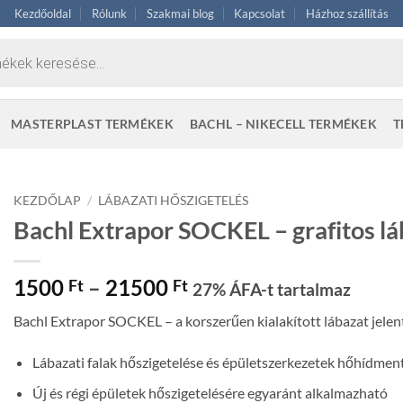
Kezdőoldal
Rólunk
Szakmai blog
Kapcsolat
Házhoz szállítás
MASTERPLAST TERMÉKEK
BACHL – NIKECELL TERMÉKEK
T
KEZDŐLAP
/
LÁBAZATI HŐSZIGETELÉS
Bachl Extrapor SOCKEL – grafitos láb
Ártartomány:
1500
–
21500
Ft
Ft
27% ÁFA-t tartalmaz
1500 Ft
Bachl Extrapor SOCKEL – a korszerűen kialakított lábazat jelent
-
21500 Ft
Lábazati falak hőszigetelése és épületszerkezetek hőhídment
Új és régi épületek hőszigetelésére egyaránt alkalmazható