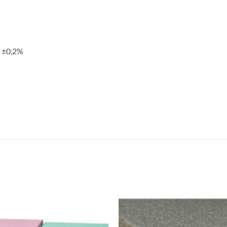
: ±0,2%