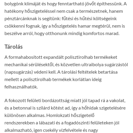
bolygónk klímáját és hogy fenntartható jövőt építhessünk. A
hatékony hőszigeteléssel nem csak a természetnek, hanem
pénztárcánknak is segítünk: fűtési és hűtési költségeink
csökkenni fognak, így a hőszigetelés hamar megtérül, nem is
beszélve arról, hogy otthonunk mindig komfortos marad.
Tárolás
A formahabosított expandált polisztirolhab termékeket
mechanikai sérülésektől, és közvetlen ultraibolya sugárzástól
(napsugárzás) védeni kell. A tárolási feltételek betartása
mellett a polisztirolhab termékek korlátlan ideig
felhasználhatók.
A fokozott felületi bordázottság miatt jól tapad rá a vakolat,
és a betonnal is szilárd kötést ad, így a hőhidak szigetelésére
különösen alkalmas. Homlokzati hőszigetelő
rendszerekben a lábazati és a fogadószinti felületeken jól
alkalmazható, igen csekély vízfelvétele és nagy