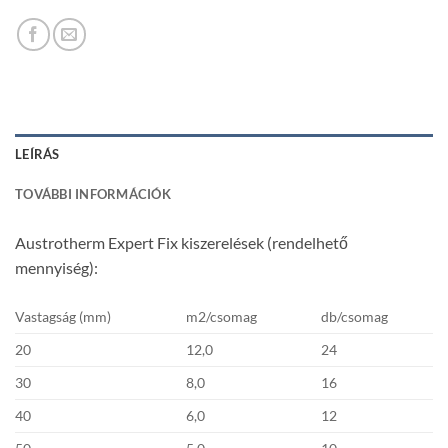
LEÍRÁS
TOVÁBBI INFORMÁCIÓK
Austrotherm Expert Fix kiszerelések (rendelhető
mennyiség):
Vastagság (mm)
m2/csomag
db/csomag
20
12,0
24
30
8,0
16
40
6,0
12