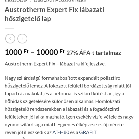
KEZDŐLAP
/
LÁBAZATI HŐSZIGETELÉS
Austrotherm Expert Fix lábazati
hőszigetelő lap
Ártartomány:
1000
–
10000
Ft
Ft
27% ÁFA-t tartalmaz
1000 Ft
Austrotherm Expert Fix – lábazatra kifejlesztve.
-
10000 Ft
Nagy szilárdságú formahabosított expandált polisztirol
hőszigetelő lemez. A fokozott felületi bordázottság miatt jól
tapad rá a vakolat, és a betonnal is szilárd kötést ad, így a
hőhidak szigetelésére különösen alkalmas. Homlokzati
hőszigetelő rendszerekben a lábazati és a fogadószinti
felületeken jól alkalmazható, igen csekély vízfelvétele és nagy
nyomószilárdsága miatt. Egyenes élképzése és új mérete
révén jól illeszkedik az
AT-H80
és a
GRAFIT