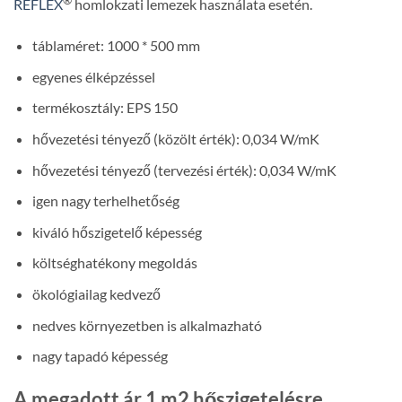
®
REFLEX
homlokzati lemezek használata esetén.
táblaméret: 1000 * 500 mm
egyenes élképzéssel
termékosztály: EPS 150
hővezetési tényező (közölt érték): 0,034 W/mK
hővezetési tényező (tervezési érték): 0,034 W/mK
igen nagy terhelhetőség
kiváló hőszigetelő képesség
költséghatékony megoldás
ökológiailag kedvező
nedves környezetben is alkalmazható
nagy tapadó képesség
A megadott ár 1 m2 hőszigetelésre