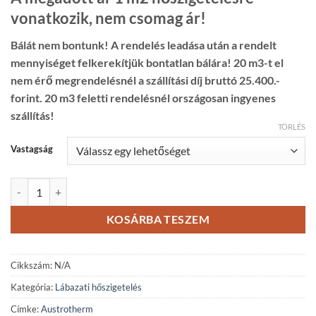
vonatkozik, nem csomag ár!
Bálát nem bontunk! A rendelés leadása után a rendelt
mennyiséget felkerekítjük bontatlan bálára! 20 m3-t el
nem érő megrendelésnél a szállítási díj bruttó 25.400.-
forint. 20 m3 feletti rendelésnél országosan ingyenes
szállítás!
TÖRLÉS
Vastagság
Austrotherm Expert Fix lábazati hőszigetelő lap mennyiség
KOSÁRBA TESZEM
Cikkszám:
N/A
Kategória:
Lábazati hőszigetelés
Címke:
Austrotherm