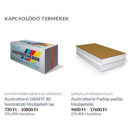
KAPCSOLÓDÓ TERMÉKEK
AUSTROTHERM GRAFITOS HŐSZIGETELŐ LAPOK
LÉPÉSÁLLÓ HŐSZIGETELÉS
Austrotherm GRAFIT 80
Austrotherm Padlap padlás
homlokzati hőszigetelő lap
hőszigetelés
Ártartomány:
Ártartomány:
720
Ft
–
10800
Ft
9600
Ft
–
17600
Ft
720 Ft
9600 Ft
27% ÁFA-t tartalmaz
27% ÁFA-t tartalmaz
-
-
10800 Ft
17600 Ft