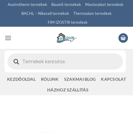
Skip
Austrotherm termékek
Baumit termékek
Masterplast termékek
to
BACHL – Nikecell termékek
Thermodam termékek
content
FIM IZOSTIR termékek
Products
search
KEZDŐOLDAL
RÓLUNK
SZAKMAI BLOG
KAPCSOLAT
HÁZHOZ SZÁLLÍTÁS