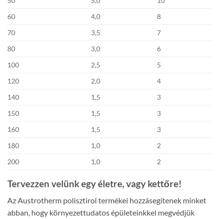
50
5,0
10
60
4,0
8
70
3,5
7
80
3,0
6
100
2,5
5
120
2,0
4
140
1,5
3
150
1,5
3
160
1,5
3
180
1,0
2
200
1,0
2
Tervezzen velünk egy életre, vagy kettőre!
Az Austrotherm polisztirol termékei hozzásegítenek minket
abban, hogy környezettudatos épületeinkkel megvédjük