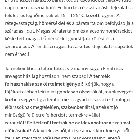
napon nem használható. Felhordása és száradási ideje alatt a
felületi és léghőmérséklet +5 – +25 °C között legyen. A
rétegvastagság, hőmérséklet és a páratartalom befolyásolja a
száradási időt. Magas páratartalom és alacsony hőmérséklet
késlelteti, magas hőmérséklet gyorsítja a kötést és a
szilárdulást. A rendszerragasztót a kötés ideje alatt csapadék
nem érheti!
Termékeinkhez a feltüntetett víz mennyiségén kívül más
anyagot házilag hozzáadni nem szabad!
A termék
felhasználása szakértelmet igényel!
Kérjük, hogy a
tájékoztatóban leírtakat gondosan olvassák át, munkavégzés
közben vegyék figyelembe, mert a gyártó csak a technológiai
előírásoknak megfelelően, szakember által, az előírt jó
minőségű felületre felhordott termékre vállal
garanciát!
Feltétlenül tartsák be az idevonatkozó szakmai
előírásokat!
A kivitelezésből, illetve annak körülményeiből
(felület, szerszám, időjárás stb.), hiányosságaiból eredő