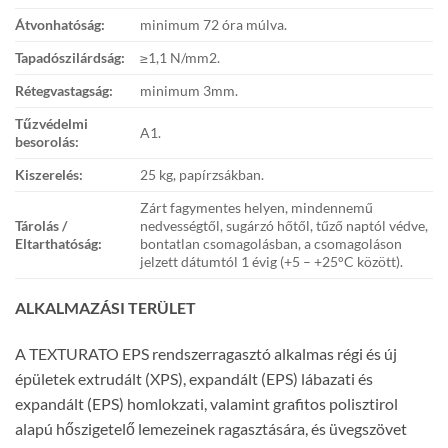
Átvonhatóság:
minimum 72 óra múlva.
Tapadószilárdság:
≥1,1 N/mm2.
Rétegvastagság:
minimum 3mm.
Tűzvédelmi
A1.
besorolás:
Kiszerelés:
25 kg, papírzsákban.
Zárt fagymentes helyen, mindennemű
Tárolás /
nedvességtől, sugárzó hőtől, tűző naptól védve,
Eltarthatóság:
bontatlan csomagolásban, a csomagoláson
jelzett dátumtól 1 évig (+5 – +25°C között).
ALKALMAZÁSI TERÜLET
A TEXTURATO EPS rendszerragasztó alkalmas régi és új
épületek extrudált (XPS), expandált (EPS) lábazati és
expandált (EPS) homlokzati, valamint grafitos polisztirol
alapú hőszigetelő lemezeinek ragasztására, és üvegszövet