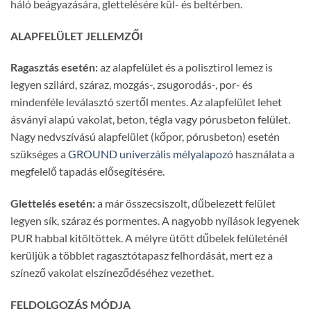
háló beágyazására, glettelésére kül- és beltérben.
ALAPFELÜLET JELLEMZŐI
Ragasztás esetén:
az alapfelület és a polisztirol lemez is
legyen szilárd, száraz, mozgás-, zsugorodás-, por- és
mindenféle leválasztó szertől mentes. Az alapfelület lehet
ásványi alapú vakolat, beton, tégla vagy pórusbeton felület.
Nagy nedvszívású alapfelület (kőpor, pórusbeton) esetén
szükséges a
GROUND univerzális mélyalapozó
használata a
megfelelő tapadás elősegítésére.
Glettelés esetén:
a már összecsiszolt, dűbelezett felület
legyen sík, száraz és pormentes. A nagyobb nyílások legyenek
PUR habbal kitöltöttek. A mélyre ütött dűbelek felületénél
kerüljük a többlet ragasztótapasz felhordását, mert ez a
színező vakolat elszíneződéséhez vezethet.
FELDOLGOZÁS MÓDJA