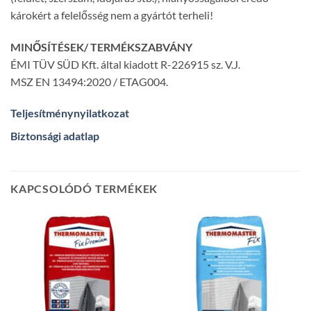
károkért a felelősség nem a gyártót terheli!
MINŐSÍTÉSEK/ TERMÉKSZABVÁNY
ÉMI TÜV SÜD Kft. által kiadott R-226915 sz. V.J.
MSZ EN 13494:2020 / ETAG004.
Teljesítménynyilatkozat
Biztonsági adatlap
KAPCSOLÓDÓ TERMÉKEK