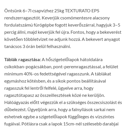
Öntsünk 6–7l csapvízhez 25kg TEXTURATO EPS
rendszerragasztót. Keverjük csomómentesre alacsony
fordulatszámú fúrógépbe fogott keverőszárral, hagyjuk 3–5
percig állni, majd keverjük fel újra. Fontos, hogy a bekeverést
követően többletvizet ne adjunk hozzá. A bekevert anyagot
tanácsos 3 órán belül felhasználni.
Táblák ragasztása:
A hőszigetelőlapok hátoldalára
csíkokban-pogácsákban, pont-peremragasztással, a felület
minimum 40%-os fedettségével ragasszunk. A táblákat
egymáshoz kötésben, és a síkok pontos beállításával
ragasszuk fel lentről felfelé, ügyelve arra, hogy
ragasztótapasz az összeillesztések közé ne kerüljön.
Hálóágyazás előtt végezzük el a szükséges összecsiszolást és
dűbelezést. Ügyeljünk arra, hogy a falnyílások sarkai nem
eshetnek egybe a szigetelőlapok függőleges és vízszintes
fugáival. Pótlásra csak a lapok 15cm-nél szélesebb darabjai