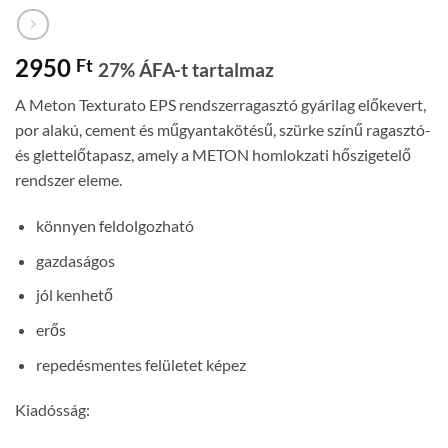
2950
Ft
27% ÁFA-t tartalmaz
A Meton Texturato EPS rendszerragasztó gyárilag előkevert,
por alakú, cement és műgyantakötésű, szürke színű ragasztó-
és glettelőtapasz, amely a METON homlokzati hőszigetelő
rendszer eleme.
könnyen feldolgozható
gazdaságos
jól kenhető
erős
repedésmentes felületet képez
Kiadósság: