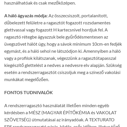
használhatóak és csak mezőközépen.
A háló ágyazás módja:
Az összecsiszolt, portalanított,
dűbelezett felületre a ragasztót fogazott rozsdamentes
glettvassal vagy fogazott H kartecsnivel hordjuk fel. A
ragasztó rétegbe ágyazzuk bele gyűrődésmentesen az
üvegszövet hálót úgy, hogy a sávok minimum 10cm-en fedjék
egymást, és a háló sehol ne látszódjon ki. Amennyiben a háló
vagy a profilok kilátszanak, végezzünk a ragasztótapasszal
kiegészítő glettelést a nedves a nedvesre elv alapján. Szükség
esetén a rendszerragasztót csiszoljuk meg a színező vakolási
munkákat megelőzően.
FONTOS TUDNIVALÓK
A rendszerragasztó használatát illetően minden egyéb
kérdésben a MÉSZ (MAGYAR ÉPÍTŐKÉMIA és VAKOLAT
SZÖVETSÉG) útmutatásai az irányadóak. A TEXTURATO
EPS rendszerragasztó párás, ködös, esős időben, illetve tűző