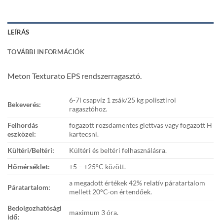
LEÍRÁS
TOVÁBBI INFORMÁCIÓK
Meton Texturato EPS rendszerragasztó.
6-7l csapvíz 1 zsák/25 kg polisztirol
Bekeverés:
ragasztóhoz.
Felhordás
fogazott rozsdamentes glettvas vagy fogazott H
eszközei:
kartecsni.
Kültéri/Beltéri:
Kültéri és beltéri felhasználásra.
Hőmérséklet:
+5 – +25°C között.
a megadott értékek 42% relatív páratartalom
Páratartalom:
mellett 20°C-on értendőek.
Bedolgozhatósági
maximum 3 óra.
idő: