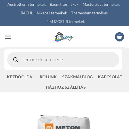
Skip
Austrotherm termékek
Baumit termékek
Masterplast termékek
to
BACHL – Nikecell termékek
Thermodam termékek
content
FIM IZOSTIR termékek
Products
search
KEZDŐOLDAL
RÓLUNK
SZAKMAI BLOG
KAPCSOLAT
HÁZHOZ SZÁLLÍTÁS