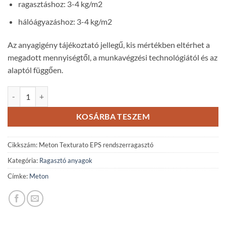
ragasztáshoz: 3-4 kg/m2
hálóágyazáshoz: 3-4 kg/m2
Az anyagigény tájékoztató jellegű, kis mértékben eltérhet a
megadott mennyiségtől, a munkavégzési technológiától és az
alaptól függően.
Meton Texturato EPS rendszerragasztó - 25 kg mennyiség
KOSÁRBA TESZEM
Cikkszám:
Meton Texturato EPS rendszerragasztó
Kategória:
Ragasztó anyagok
Címke:
Meton