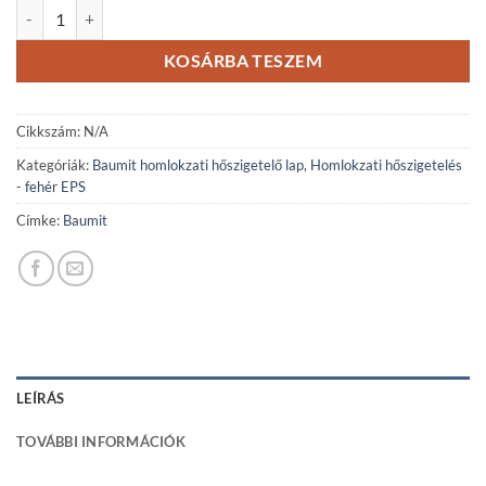
Baumit ProTherm homlokzati EPS hőszigetelő lemez mennyiség
KOSÁRBA TESZEM
Cikkszám:
N/A
Kategóriák:
Baumit homlokzati hőszigetelő lap
,
Homlokzati hőszigetelés
- fehér EPS
Címke:
Baumit
LEÍRÁS
TOVÁBBI INFORMÁCIÓK