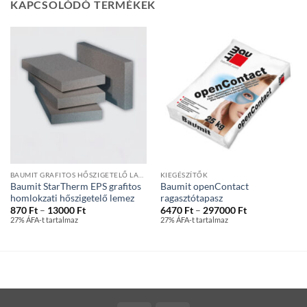
KAPCSOLÓDÓ TERMÉKEK
BAUMIT GRAFITOS HŐSZIGETELŐ LAPOK
KIEGÉSZÍTŐK
Baumit StarTherm EPS grafitos
Baumit openContact
homlokzati hőszigetelő lemez
ragasztótapasz
Ártartomány:
Ártartomány:
870
Ft
–
13000
Ft
6470
Ft
–
297000
Ft
870 Ft
6470 Ft
27% ÁFA-t tartalmaz
27% ÁFA-t tartalmaz
-
-
13000 Ft
297000 Ft