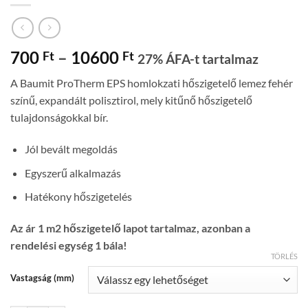
Ártartomány:
700
–
10600
Ft
Ft
27% ÁFA-t tartalmaz
700 Ft
A Baumit ProTherm EPS homlokzati hőszigetelő lemez fehér
-
színű, expandált polisztirol, mely kitűnő hőszigetelő
10600 Ft
tulajdonságokkal bír.
Jól bevált megoldás
Egyszerű alkalmazás
Hatékony hőszigetelés
Az ár 1 m2 hőszigetelő lapot tartalmaz, azonban a
rendelési egység 1 bála!
TÖRLÉS
Vastagság (mm)