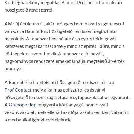
Költséghatékony megoldás Baumit ProTherm homlokzati
hőszigetelő rendszerrel.
Akár új épületekről, akár utólagos homlokzati szigetelésről
van szó, a Baumit Pro hőszigetelő rendszer megbízható
megoldás. A rendszer használata és a gyors feldolgozás
kétszeres megtakarítás: amely mind az építési időre, mind a
költségekre is vonatkozik. A rendszer a jól bevált,
hagyományos rendszerelemeket kínálja, megfelelő ár-érték
aránnyal.
A Baumit Pro homlokzati hőszigetelő rendszer része a
ProfiContact
, mely alkalmas polisztirol és ásványi
hőszigetelő lemezek ragasztásához, tapaszolásához egyaránt.
A
GranoporTop
műgyanta kötőanyagú, homlokzati
vékonyvakolat, mely ellenáll az időjárással szemben, valamint
a mechanikai igénybevételeknek.