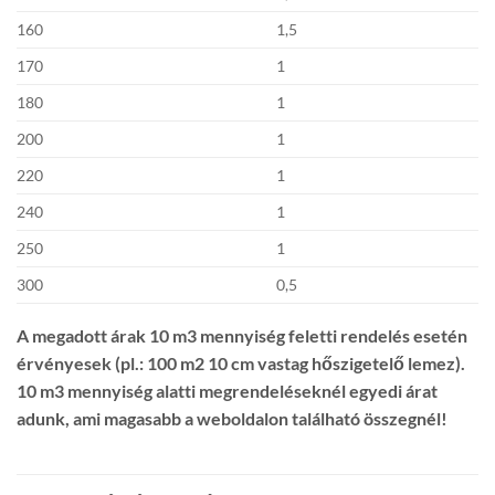
160
1,5
170
1
180
1
200
1
220
1
240
1
250
1
300
0,5
A megadott árak 10 m3 mennyiség feletti rendelés esetén
érvényesek (pl.: 100 m2 10 cm vastag hőszigetelő lemez).
10 m3 mennyiség alatti megrendeléseknél egyedi árat
adunk, ami magasabb a weboldalon található összegnél!