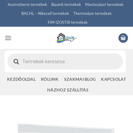
Skip
Austrotherm termékek
Baumit termékek
Masterplast termékek
to
BACHL – Nikecell termékek
Thermodam termékek
content
FIM IZOSTIR termékek
Products
search
KEZDŐOLDAL
RÓLUNK
SZAKMAI BLOG
KAPCSOLAT
HÁZHOZ SZÁLLÍTÁS