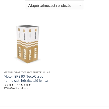
METON GRAFITOS HŐSZIGETELŐ LAP
Meton EPS 80 Next-Carbon
homlokzati hőszigetelő lemez
Ártartomány:
380
Ft
–
11400
Ft
380 Ft
27% ÁFA-t tartalmaz
-
11400 Ft