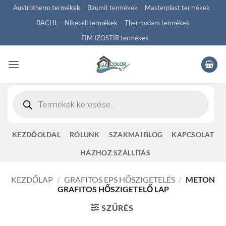
Skip
Austrotherm termékek
Baumit termékek
Masterplast termékek
to
BACHL – Nikecell termékek
Thermodam termékek
content
FIM IZOSTIR termékek
Products
search
KEZDŐOLDAL
RÓLUNK
SZAKMAI BLOG
KAPCSOLAT
HÁZHOZ SZÁLLÍTÁS
KEZDŐLAP
/
GRAFITOS EPS HŐSZIGETELÉS
/
METON
GRAFITOS HŐSZIGETELŐ LAP
SZŰRÉS