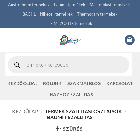
Skip
Austrotherm termékek
Baumit termékek
Masterplast termékek
to
BACHL – Nikecell termékek
Thermodam termékek
content
FIM IZOSTIR termékek
Products
search
KEZDŐOLDAL
RÓLUNK
SZAKMAI BLOG
KAPCSOLAT
HÁZHOZ SZÁLLÍTÁS
KEZDŐLAP
/
TERMÉK SZÁLLÍTÁSI OSZTÁLYOK
/
BAUMIT SZÁLLÍTÁS
SZŰRÉS