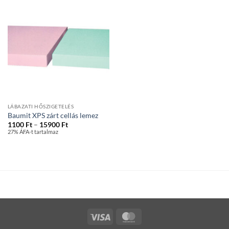
LÁBAZATI HŐSZIGETELÉS
Baumit XPS zárt cellás lemez
Ártartomány:
1100
Ft
–
15900
Ft
1100 Ft
27% ÁFA-t tartalmaz
-
15900 Ft
Visa
MasterCard