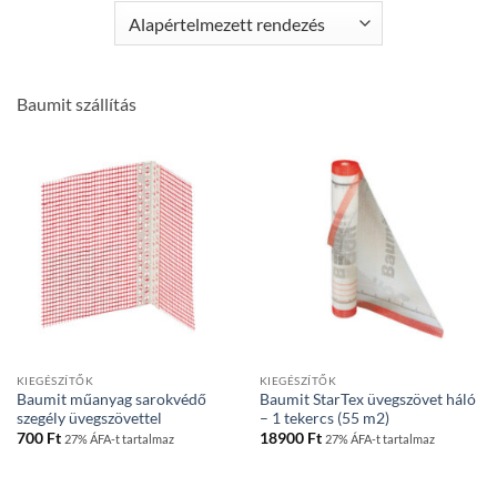
Baumit szállítás
KIEGÉSZÍTŐK
KIEGÉSZÍTŐK
Baumit műanyag sarokvédő
Baumit StarTex üvegszövet háló
szegély üvegszövettel
– 1 tekercs (55 m2)
700
Ft
18900
Ft
27% ÁFA-t tartalmaz
27% ÁFA-t tartalmaz